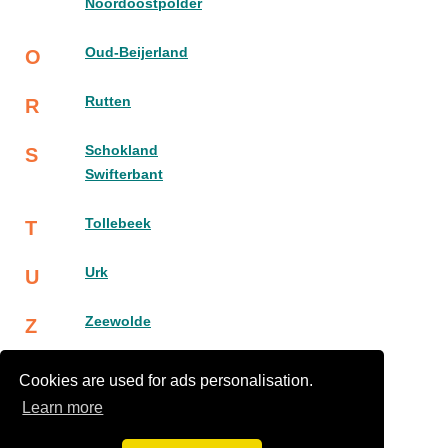
Noordoostpolder
Oud-Beijerland
O
Rutten
R
Schokland
S
Swifterbant
Tollebeek
T
Urk
U
Zeewolde
Z
lelystad
L
Cookies are used for ads personalisation.
Learn more