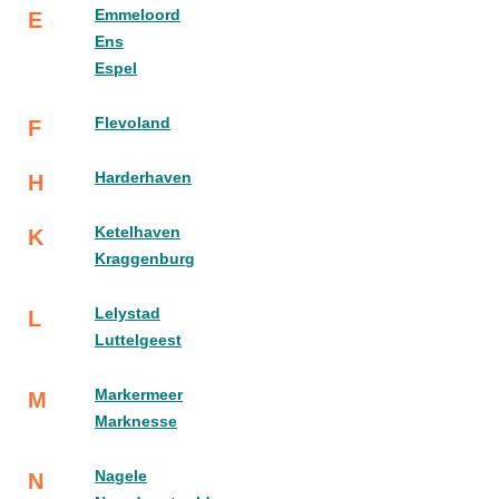
Emmeloord
E
Ens
Espel
Flevoland
F
Harderhaven
H
Ketelhaven
K
Kraggenburg
Lelystad
L
Luttelgeest
Markermeer
M
Marknesse
Nagele
N