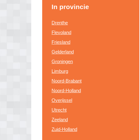
In provincie
Drenthe
Flevoland
Friesland
Gelderland
Groningen
Limburg
Noord-Brabant
Noord-Holland
Overijssel
Utrecht
Zeeland
Zuid-Holland