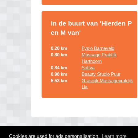
In de buurt van 'Hierden P
en M van'
0.20 km
Fysio Barneveld
0.80 km
Massage Praktijk
Harthoorn
0.84 km
Sattva
0.98 km
Beauty Studio Puur
5.53 km
Grasdijk Massagepraktijk
Lia
Cookies are used for ads personalisation.
Learn more